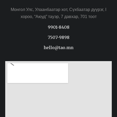
Монгол Улс, Улаанбаатар хот, Сүхбаатар дүүрэг, I
хороо, “Аюуд” тауэр, 7 давхар, 701 тоот
9901-8408
7507-9898
hello@tao.mn